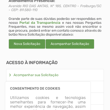
Atendimento Presencial:
Avenida RIO DAS ANTAS, Nº 185, CENTRO - Fraiburgo/SC
- CEP: 89.580-110
Grande parte de suas dúvidas poderão ser respondidas em
nosso
Portal da Transparência
e nas nossas Perguntas
Frequentes, mas se mesmo assim você não encontrar o
que procura, poderá entrar em contato conosco através do
botão Nova Solicitação disponível abaixo:
Nova Solicitação
Acompanhar Solicitação
Acesso à Informação
Acompanhar sua Solicitação
Nova Solicitação
CONSENTIMENTO DE COOKIES
Utilizamos cookies e tecnologias
Conheça aqui a lei
semelhantes para fornecer-lhe uma
melhor experiência de navegação, assim