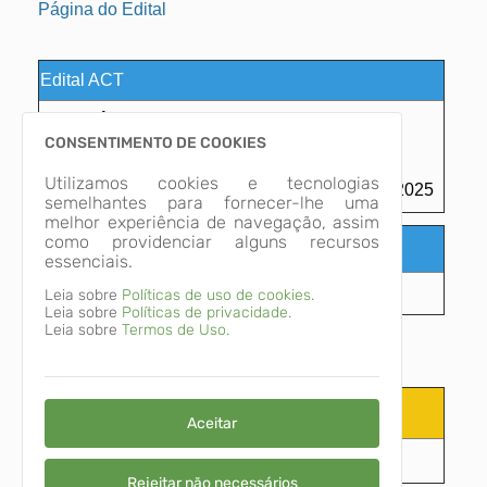
Página do Edital
Edital ACT
Número:
EDITAL 0026 DE 02 DE
SETEMBRO DE 2025
CONSENTIMENTO DE COOKIES
Inscrição:
entre as 00hs do dia 03 de
Utilizamos cookies e tecnologias
setembro até 23:59 de 03 de outubro de 2025
semelhantes para fornecer-lhe uma
melhor experiência de navegação, assim
como providenciar alguns recursos
Função Pública
essenciais.
Fonoaudiólogo - 20hs
Leia sobre
Políticas de uso de cookies.
Leia sobre
Políticas de privacidade.
Leia sobre
Termos de Uso.
Acompanhe as Publicações Aqui!
Aceitar
Edital 0026/2025 Fonoaudiólogo
Rejeitar não necessários